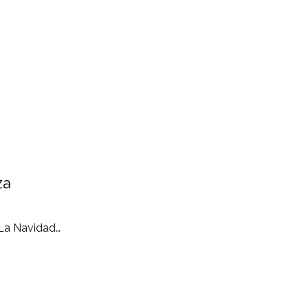
za
 La Navidad…