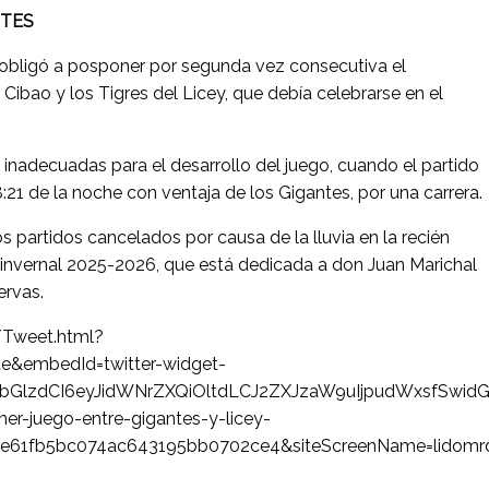
NTES
bligó a posponer por segunda vez consecutiva el
Cibao y los Tigres del Licey, que debía celebrarse en el
inadecuadas para el desarrollo del juego, cuando el partido
8:21 de la noche con ventaja de los Gigantes, por una carrera.
s partidos cancelados por causa de la lluvia en la recién
invernal 2025-2026, que está dedicada a don Juan Marichal
ervas.
/Tweet.html?
ue&embedId=twitter-widget-
fbGlzdCI6eyJidWNrZXQiOltdLCJ2ZXJzaW9uIjpudWxsfSwi
ner-juego-entre-gigantes-y-licey-
7e61fb5bc074ac643195bb0702ce4&siteScreenName=lidomr