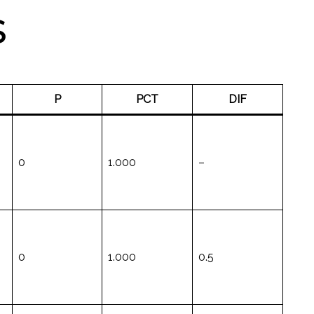
S
P
PCT
DIF
0
1.000
–
0
1.000
0.5