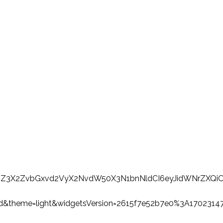
dGZ3X2ZvbGxvd2VyX2NvdW50X3N1bnNldCI6eyJidWNrZXQiO
d&theme=light&widgetsVersion=2615f7e52b7e0%3A1702314