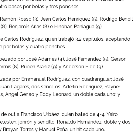
atro bases por bolas y tres ponches.
 Ramón Rossó (3), Jean Carlos Henríquez (5), Rodrigo Benoit
 (8), Benjamín Arias (8) e Hinohan Paniagua (9).
e Carlos Rodríguez, quien trabajó 3.2 capítulos, aceptando
se por bolas y cuatro ponches.
bezado por José Adames (4), José Fernández (5), Gerson
Bormis (8), Rubén Alaniz (9) y Anderson Bidó (9).
bezada por Emmanuel Rodríguez, con cuadrangular; José
 Juan Lagares, dos sencillos; Aderlin Rodríguez, Rayner
as, Ángel Genao y Eddy Leonard, un doble cada uno; y
de out a Francisco Urbáez, quien bateó de 4-4; Yairo
Celesten, jonrón y sencillo; Ronaldo Hernández, doble y dos
y Brayan Torres y Manuel Peña, un hit cada uno.