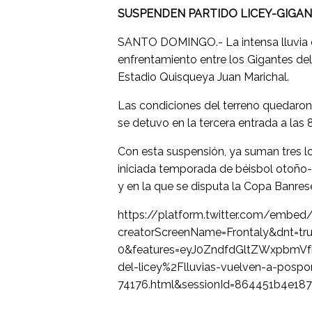
SUSPENDEN PARTIDO LICEY-GIGA
SANTO DOMINGO.- La intensa lluvia o
enfrentamiento entre los Gigantes del 
Estadio Quisqueya Juan Marichal.
Las condiciones del terreno quedaron 
se detuvo en la tercera entrada a las 
Con esta suspensión, ya suman tres lo
iniciada temporada de béisbol otoño-
y en la que se disputa la Copa Banres
https://platform.twitter.com/embed
creatorScreenName=Frontaly&dnt=tr
0&features=eyJ0ZndfdGltZWxpbmV
del-licey%2Flluvias-vuelven-a-pospo
74176.html&sessionId=864451b4e18