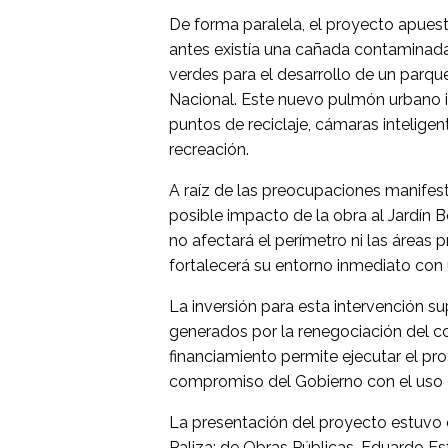
De forma paralela, el proyecto apuest
antes existía una cañada contaminad
verdes para el desarrollo de un parqu
Nacional. Este nuevo pulmón urbano inc
puntos de reciclaje, cámaras intelige
recreación.
A raíz de las preocupaciones manife
posible impacto de la obra al Jardín 
no afectará el perímetro ni las áreas 
fortalecerá su entorno inmediato con 
La inversión para esta intervención s
generados por la renegociación del 
financiamiento permite ejecutar el pr
compromiso del Gobierno con el uso e
La presentación del proyecto estuvo e
Paliza; de Obras Públicas, Eduardo Es