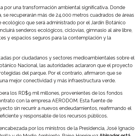
a por una transformación ambiental significativa. Donde
a, se recuperarán más de 24,000 metros cuadrados de áreas
e ecológico que será administrado por el Jardín Botánico
luirá senderos ecológicos, ciclovías, gimnasio al aire libre,
ntes y espacios seguros para la contemplación y la
stadas por ciudadanos y sectores medioambientales sobre el
Botánico Nacional, las autoridades aclararon que el proyecto
protegidas del parque. Por el contrario, afirmaron que se
una mejor conectividad y más infraestructura verde.
upera los RD$9 mil millones, provenientes de los fondos
contrato con la empresa AERODOM. Esta fuente de
oyecto sin recurrir a nuevos endeudamientos, reafirmando el
ficiente y responsable de los recursos públicos.
ncabezada por los ministros de la Presidencia, José Ignacio
trella y de Medio Ambiente, Paíno Henríquez.
Abinader está