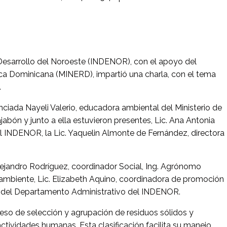
Desarrollo del Noroeste (INDENOR), con el apoyo del
ica Dominicana (MINERD), impartió una charla, con el tema
.
cenciada Nayeli Valerio, educadora ambiental del Ministerio de
abón y junto a ella estuvieron presentes, Lic. Ana Antonia
 el INDENOR, la Lic. Yaquelin Almonte de Fernández, directora
lejandro Rodríguez, coordinador Social, Ing. Agrónomo
ambiente, Lic. Elizabeth Aquino, coordinadora de promoción
s del Departamento Administrativo del INDENOR.
oceso de selección y agrupación de residuos sólidos y
actividades humanas. Esta clasificación facilita su manejo,