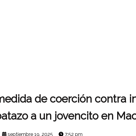
medida de coerción contra 
batazo a un jovencito en Mao
septiembre 19, 2025
7:52 pm