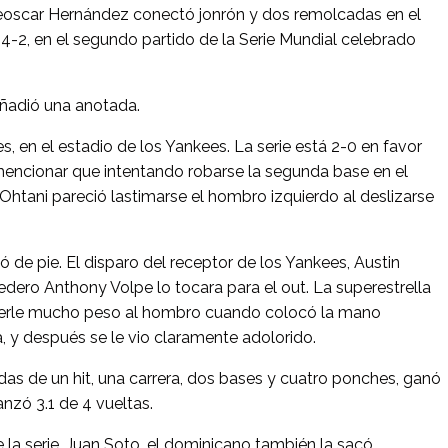
scar Hernández conectó jonrón y dos remolcadas en el
4-2, en el segundo partido de la Serie Mundial celebrado
añadió una anotada.
nes, en el estadio de los Yankees. La serie está 2-0 en favor
mencionar que intentando robarse la segunda base en el
Ohtani pareció lastimarse el hombro izquierdo al deslizarse
 de pie. El disparo del receptor de los Yankees, Austin
edero Anthony Volpe lo tocara para el out. La superestrella
nerle mucho peso al hombro cuando colocó la mano
a, y después se le vio claramente adolorido.
s de un hit, una carrera, dos bases y cuatro ponches, ganó
anzó 3.1 de 4 vueltas.
la serie. Juan Soto, el dominicano también la sacó,