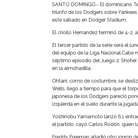
SANTO DOMINGO.- El dominicano Teo
triunfo de los Dodgers sobre Yankees 
este sábado en Dodger Stadium.
El criollo Hernández terminó de 4-2, 
El tercer partido de la serie será el lu
del equipo de la Liga Nacional.Cabe 
séptimo episodio del Juego 2, Shohei 
en la almohadilla.
Ohtani, como de costumbre, se deslizó
Wells, llegó a tiempo para que el torp
japonesa de los Dodgers pareció po
izquierda en el suelo durante la jugad
Yoshinobu Yamamoto lanzó 6.1 entrada
el partido, cayó Carlos Rodón, quien l
Freddy Freeman añadió otro jonrón de 