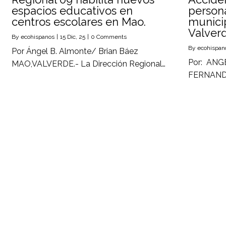
espacios educativos en
persona
centros escolares en Mao.
munici
Valver
By
ecohispanos
|
15
Dic, 25
|
0 Comments
By
ecohispan
Por Ángel B. Almonte/ Brian Báez
Por: ANG
MAO,VALVERDE.- La Dirección Regional…
FERNANDE