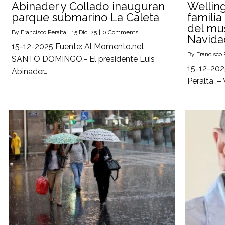
Abinader y Collado inauguran
Welling
parque submarino La Caleta
familia
del mus
By
Francisco Peralta
|
15
Dic, 25
|
0 Comments
Navida
15-12-2025 Fuente: Al Momento.net
By
Francisco 
SANTO DOMINGO.- El presidente Luis
15-12-202
Abinader…
Peralta .–