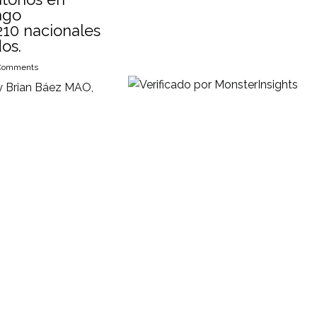
ago
210 nacionales
os.
Comments
y Brian Báez MAO,