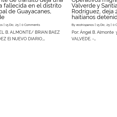
 fallecida en el distrito
Valverde y Santi
pal de Guayacanes,
Rodríguez, deja 
de
haitianos detenid
os
|
15
Dic, 25
|
0 Comments
By
ecohispanos
|
15
Dic, 25
|
0 
EL B. ALMONTE/ BRIAN BAEZ
Por: Ángel B. Almonte 
Z El NUEVO DIARIO,…
VALVEDE. -…