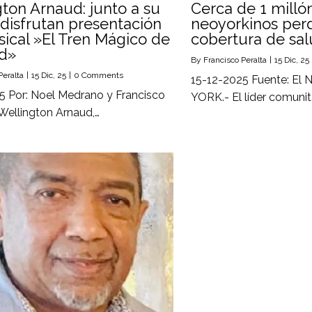
ton Arnaud: junto a su
Cerca de 1 milló
 disfrutan presentación
neoyorkinos per
ical »El Tren Mágico de
cobertura de sa
d»
By
Francisco Peralta
|
15
Dic, 25
Peralta
|
15
Dic, 25
|
0 Comments
15-12-2025 Fuente: El
5 Por: Noel Medrano y Francisco
YORK.- El líder comunit
 Wellington Arnaud,…