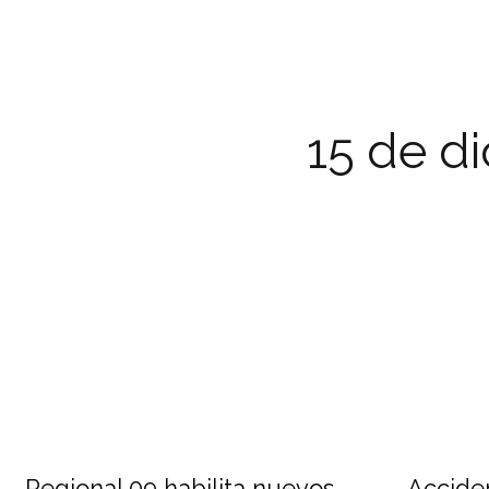
15 de d
Regional 09 habilita nuevos
Acciden