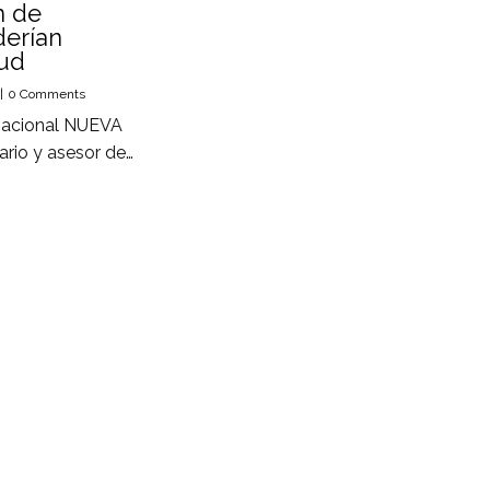
n de
derían
lud
|
0 Comments
 Nacional NUEVA
ario y asesor de…