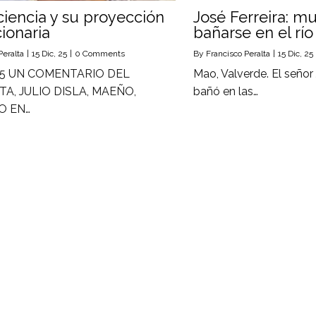
iencia y su proyección
José Ferreira: mu
ionaria
bañarse en el rí
Peralta
|
15
Dic, 25
|
0 Comments
By
Francisco Peralta
|
15
Dic, 25
25 UN COMENTARIO DEL
Mao, Valverde. El señor 
TA, JULIO DISLA, MAEÑO,
bañó en las…
O EN…